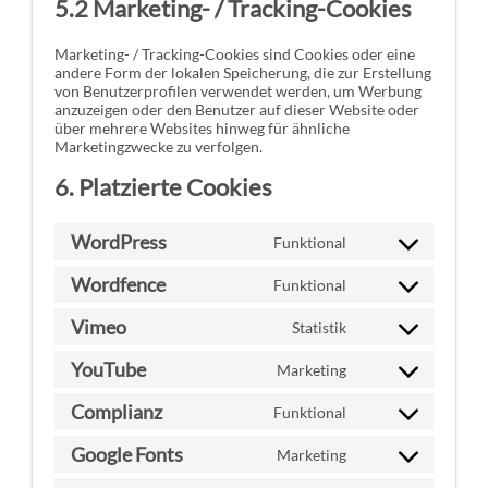
5.2 Marketing- / Tracking-Cookies
Marketing- / Tracking-Cookies sind Cookies oder eine
andere Form der lokalen Speicherung, die zur Erstellung
von Benutzerprofilen verwendet werden, um Werbung
anzuzeigen oder den Benutzer auf dieser Website oder
über mehrere Websites hinweg für ähnliche
Marketingzwecke zu verfolgen.
6. Platzierte Cookies
WordPress
Funktional
Consent
to
Wordfence
Funktional
service
Consent
wordpress
to
Vimeo
Statistik
service
Consent
wordfence
to
YouTube
Marketing
service
Consent
vimeo
to
Complianz
Funktional
service
Consent
youtube
to
Google Fonts
Marketing
service
Consent
complianz
to