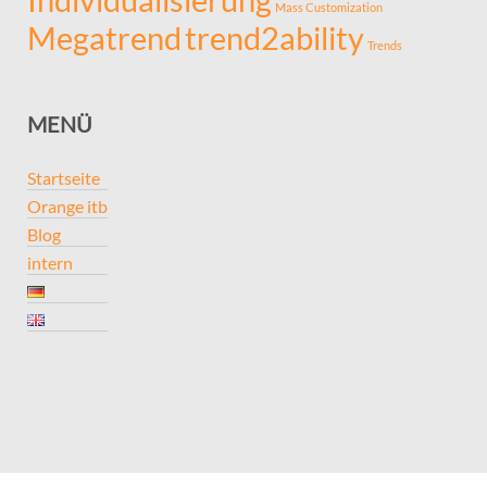
Mass Customization
Megatrend
trend2ability
Trends
MENÜ
Startseite
Orange itb
Blog
intern